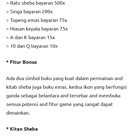
> Ratu sheba bayaran 500x
> Singa bayaran 200x
> Topeng emas bayaran 75x
> Hiasan kepala bayaran 75x
> A dan K bayaran 15x
> 10 dan Q bayaran 10x
* Fitur Bonus
Ada dua simbol buku yang kuat dalam permainan and
kitab sheba juga buku emas. kedua ikon yang berfungsi
ganda sebagai belantara and tersebar and membuka
semua potensi and fitur game yang sangat dapat
dimainkan.
* Kitan Sheba