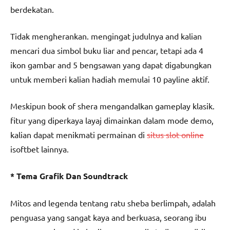
berdekatan.
Tidak mengherankan. mengingat judulnya and kalian
mencari dua simbol buku liar and pencar, tetapi ada 4
ikon gambar and 5 bengsawan yang dapat digabungkan
untuk memberi kalian hadiah memulai 10 payline aktif.
Meskipun book of shera mengandalkan gameplay klasik.
fitur yang diperkaya layaj dimainkan dalam mode demo,
kalian dapat menikmati permainan di
situs slot online
isoftbet lainnya.
* Tema Grafik Dan Soundtrack
Mitos and legenda tentang ratu sheba berlimpah, adalah
penguasa yang sangat kaya and berkuasa, seorang ibu