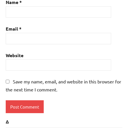
Name
*
Email
*
Website
Save my name, email, and website in this browser for
the next time I comment.
Δ