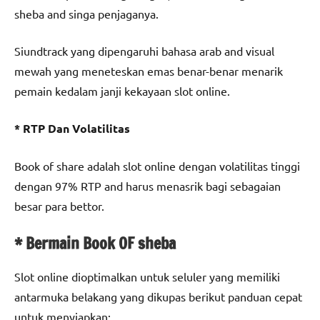
sheba and singa penjaganya.
Siundtrack yang dipengaruhi bahasa arab and visual
mewah yang meneteskan emas benar-benar menarik
pemain kedalam janji kekayaan slot online.
* RTP Dan Volatilitas
Book of share adalah slot online dengan volatilitas tinggi
dengan 97% RTP and harus menasrik bagi sebagaian
besar para bettor.
* Bermain Book OF sheba
Slot online dioptimalkan untuk seluler yang memiliki
antarmuka belakang yang dikupas berikut panduan cepat
untuk menyiapkan: