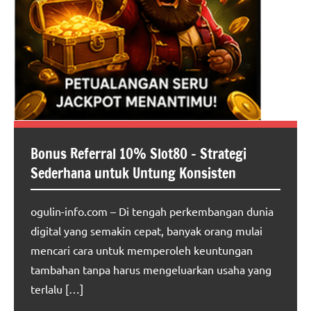
Bonus Referral 10% Slot80 – Strategi
Sederhana untuk Untung Konsisten
ogulin-info.com – Di tengah perkembangan dunia
digital yang semakin cepat, banyak orang mulai
mencari cara untuk memperoleh keuntungan
tambahan tanpa harus mengeluarkan usaha yang
terlalu […]