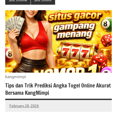
kangmimpi
Tips dan Trik Prediksi Angka Togel Online Akurat
Bersama KangMimpi
February 28, 2026
bagusihu