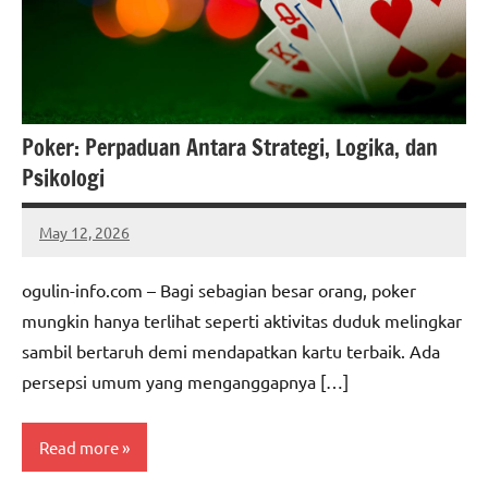
Poker: Perpaduan Antara Strategi, Logika, dan
Psikologi
May 12, 2026
bagusihu
ogulin-info.com – Bagi sebagian besar orang, poker
mungkin hanya terlihat seperti aktivitas duduk melingkar
sambil bertaruh demi mendapatkan kartu terbaik. Ada
persepsi umum yang menganggapnya […]
Read more