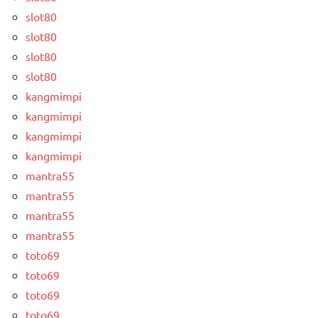
slot80
slot80
slot80
slot80
kangmimpi
kangmimpi
kangmimpi
kangmimpi
mantra55
mantra55
mantra55
mantra55
toto69
toto69
toto69
toto69