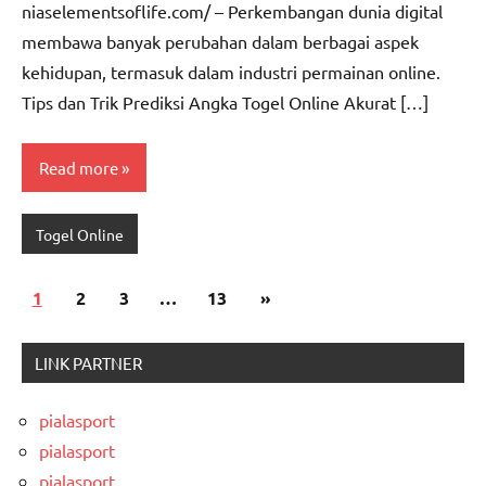
niaselementsoflife.com/ – Perkembangan dunia digital
membawa banyak perubahan dalam berbagai aspek
kehidupan, termasuk dalam industri permainan online.
Tips dan Trik Prediksi Angka Togel Online Akurat […]
Read more
Togel Online
Posts
Next
1
2
3
…
13
»
pagination
Posts
LINK PARTNER
pialasport
pialasport
pialasport