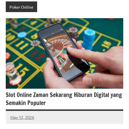
Poker Online
Slot Online Zaman Sekarang Hiburan Digital yang
Semakin Populer
May 12, 2026
bagusihu