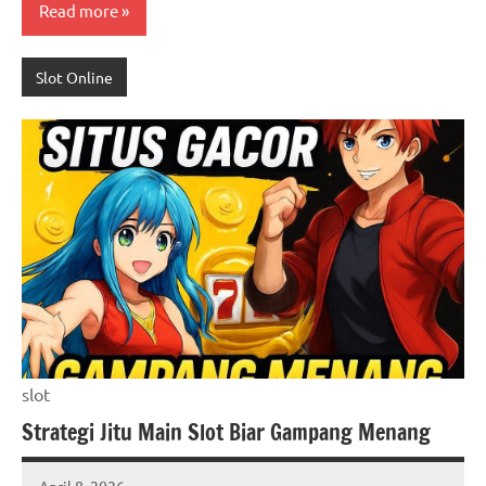
Read more
Slot Online
slot
Strategi Jitu Main Slot Biar Gampang Menang
April 8, 2026