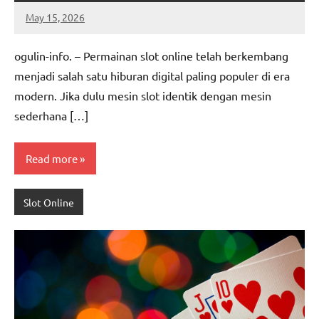
May 15, 2026
bagusihu
ogulin-info. – Permainan slot online telah berkembang
menjadi salah satu hiburan digital paling populer di era
modern. Jika dulu mesin slot identik dengan mesin
sederhana […]
Read more
Slot Online