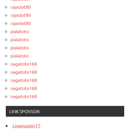
rajaslot80
rajaslot80
rajaslot80
pialatoto
pialatoto
pialatoto
pialatoto
nagatoto168
nagatoto168
nagatoto168
nagatoto168
nagatoto168
LINK SPONSOR
Ligamaster77