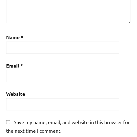
Name
*
Email
*
Website
Save my name, email, and website in this browser for
the next time I comment.