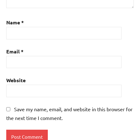
Name
*
Email
*
Website
Save my name, email, and website in this browser for
the next time I comment.