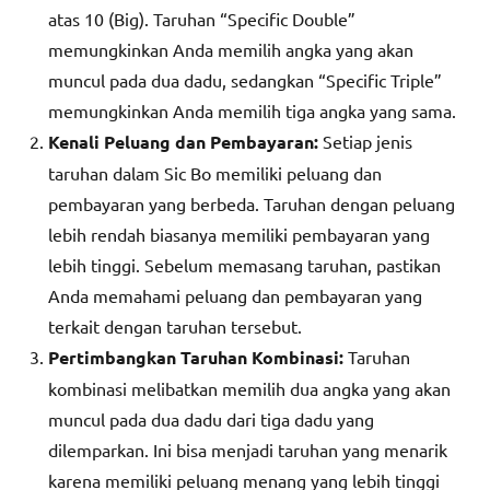
atas 10 (Big). Taruhan “Specific Double”
memungkinkan Anda memilih angka yang akan
muncul pada dua dadu, sedangkan “Specific Triple”
memungkinkan Anda memilih tiga angka yang sama.
Kenali Peluang dan Pembayaran:
Setiap jenis
taruhan dalam Sic Bo memiliki peluang dan
pembayaran yang berbeda. Taruhan dengan peluang
lebih rendah biasanya memiliki pembayaran yang
lebih tinggi. Sebelum memasang taruhan, pastikan
Anda memahami peluang dan pembayaran yang
terkait dengan taruhan tersebut.
Pertimbangkan Taruhan Kombinasi:
Taruhan
kombinasi melibatkan memilih dua angka yang akan
muncul pada dua dadu dari tiga dadu yang
dilemparkan. Ini bisa menjadi taruhan yang menarik
karena memiliki peluang menang yang lebih tinggi