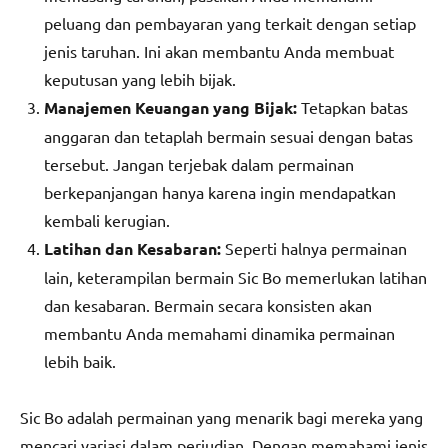
peluang dan pembayaran yang terkait dengan setiap
jenis taruhan. Ini akan membantu Anda membuat
keputusan yang lebih bijak.
Manajemen Keuangan yang Bijak:
Tetapkan batas
anggaran dan tetaplah bermain sesuai dengan batas
tersebut. Jangan terjebak dalam permainan
berkepanjangan hanya karena ingin mendapatkan
kembali kerugian.
Latihan dan Kesabaran:
Seperti halnya permainan
lain, keterampilan bermain Sic Bo memerlukan latihan
dan kesabaran. Bermain secara konsisten akan
membantu Anda memahami dinamika permainan
lebih baik.
Sic Bo adalah permainan yang menarik bagi mereka yang
mencari variasi dalam perjudian. Dengan memahami jenis