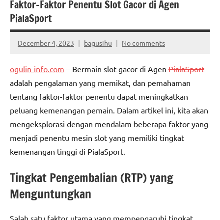
Faktor-Faktor Penentu Slot Gacor di Agen
PialaSport
December 4, 2023
bagusihu
No comments
ogulin-info.com
– Bermain slot gacor di Agen
PialaSport
adalah pengalaman yang memikat, dan pemahaman
tentang faktor-faktor penentu dapat meningkatkan
peluang kemenangan pemain. Dalam artikel ini, kita akan
mengeksplorasi dengan mendalam beberapa faktor yang
menjadi penentu mesin slot yang memiliki tingkat
kemenangan tinggi di PialaSport.
Tingkat Pengembalian (RTP) yang
Menguntungkan
Salah satu faktor utama yang mempengaruhi tingkat