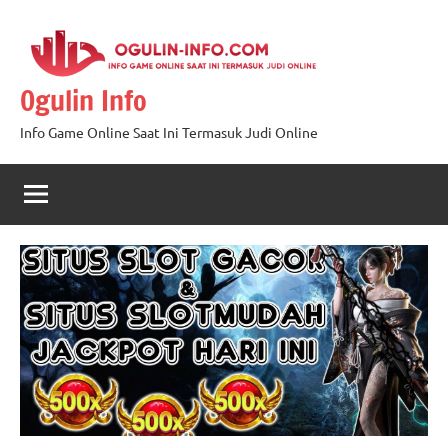
Skip
to
content
Ogulin Info
Info Game Online Saat Ini Termasuk Judi Online