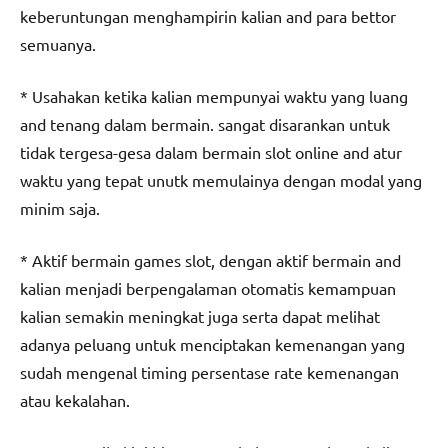
keberuntungan menghampirin kalian and para bettor
semuanya.
* Usahakan ketika kalian mempunyai waktu yang luang
and tenang dalam bermain. sangat disarankan untuk
tidak tergesa-gesa dalam bermain slot online and atur
waktu yang tepat unutk memulainya dengan modal yang
minim saja.
* Aktif bermain games slot, dengan aktif bermain and
kalian menjadi berpengalaman otomatis kemampuan
kalian semakin meningkat juga serta dapat melihat
adanya peluang untuk menciptakan kemenangan yang
sudah mengenal timing persentase rate kemenangan
atau kekalahan.