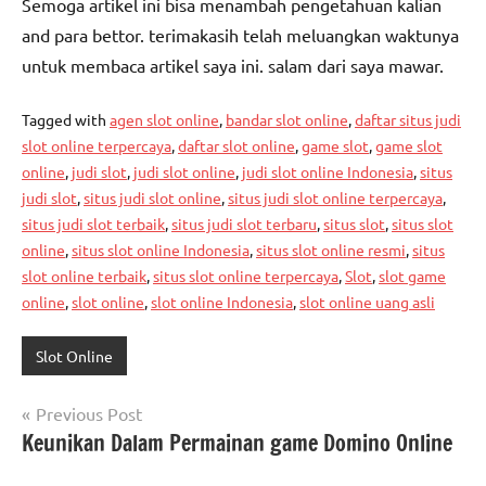
Semoga artikel ini bisa menambah pengetahuan kalian
and para bettor. terimakasih telah meluangkan waktunya
untuk membaca artikel saya ini. salam dari saya mawar.
Tagged with
agen slot online
,
bandar slot online
,
daftar situs judi
slot online terpercaya
,
daftar slot online
,
game slot
,
game slot
online
,
judi slot
,
judi slot online
,
judi slot online Indonesia
,
situs
judi slot
,
situs judi slot online
,
situs judi slot online terpercaya
,
situs judi slot terbaik
,
situs judi slot terbaru
,
situs slot
,
situs slot
online
,
situs slot online Indonesia
,
situs slot online resmi
,
situs
slot online terbaik
,
situs slot online terpercaya
,
Slot
,
slot game
online
,
slot online
,
slot online Indonesia
,
slot online uang asli
Slot Online
Post
Previous Post
Keunikan Dalam Permainan game Domino Online
navigation