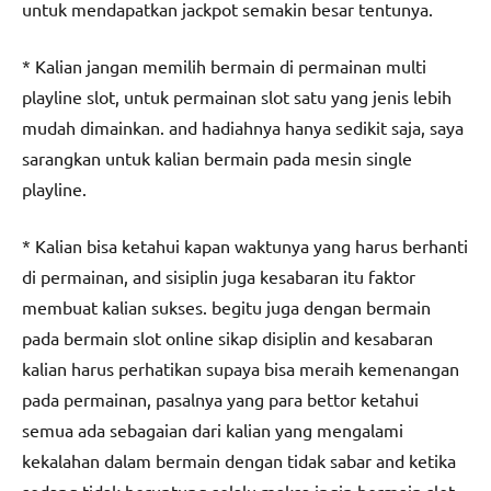
untuk mendapatkan jackpot semakin besar tentunya.
* Kalian jangan memilih bermain di permainan multi
playline slot, untuk permainan slot satu yang jenis lebih
mudah dimainkan. and hadiahnya hanya sedikit saja, saya
sarangkan untuk kalian bermain pada mesin single
playline.
* Kalian bisa ketahui kapan waktunya yang harus berhanti
di permainan, and sisiplin juga kesabaran itu faktor
membuat kalian sukses. begitu juga dengan bermain
pada bermain slot online sikap disiplin and kesabaran
kalian harus perhatikan supaya bisa meraih kemenangan
pada permainan, pasalnya yang para bettor ketahui
semua ada sebagaian dari kalian yang mengalami
kekalahan dalam bermain dengan tidak sabar and ketika
sedang tidak beruntung selalu maksa ingin bermain slot