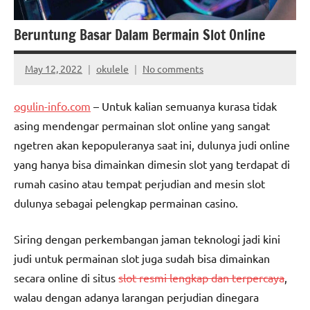
Beruntung Basar Dalam Bermain Slot Online
May 12, 2022
okulele
No comments
ogulin-info.com
– Untuk kalian semuanya kurasa tidak
asing mendengar permainan slot online yang sangat
ngetren akan kepopuleranya saat ini, dulunya judi online
yang hanya bisa dimainkan dimesin slot yang terdapat di
rumah casino atau tempat perjudian and mesin slot
dulunya sebagai pelengkap permainan casino.
Siring dengan perkembangan jaman teknologi jadi kini
judi untuk permainan slot juga sudah bisa dimainkan
secara online di situs
slot resmi lengkap dan terpercaya
,
walau dengan adanya larangan perjudian dinegara