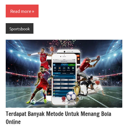
Read more
Sportsbook
Terdapat Banyak Metode Untuk Menang Bola
Online