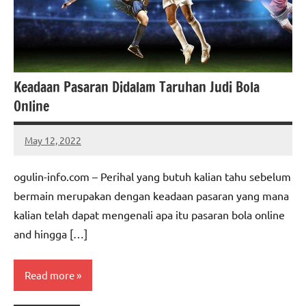
Keadaan Pasaran Didalam Taruhan Judi Bola
Online
May 12, 2022
okulele
No
comments
ogulin-info.com – Perihal yang butuh kalian tahu sebelum
bermain merupakan dengan keadaan pasaran yang mana
kalian telah dapat mengenali apa itu pasaran bola online
and hingga […]
Read more