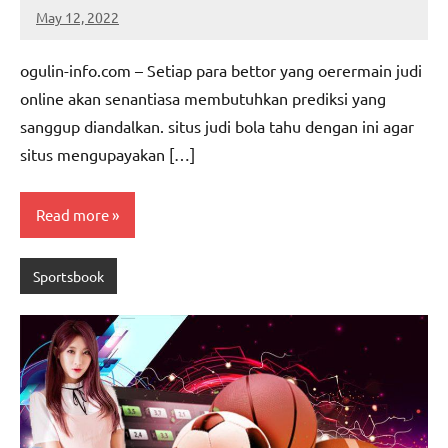
May 12, 2022
okulele
No
comments
ogulin-info.com – Setiap para bettor yang oerermain judi
online akan senantiasa membutuhkan prediksi yang
sanggup diandalkan. situs judi bola tahu dengan ini agar
situs mengupayakan […]
Read more
Sportsbook