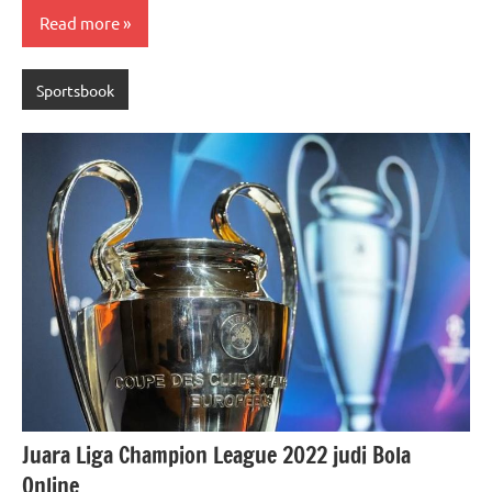
Read more
Sportsbook
Juara Liga Champion League 2022 judi Bola
Online