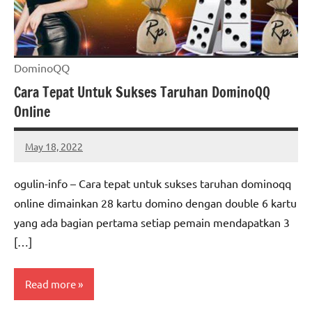
DominoQQ
Cara Tepat Untuk Sukses Taruhan DominoQQ
Online
May 18, 2022
okulele
No
comments
ogulin-info – Cara tepat untuk sukses taruhan dominoqq
online dimainkan 28 kartu domino dengan double 6 kartu
yang ada bagian pertama setiap pemain mendapatkan 3
[…]
Read more