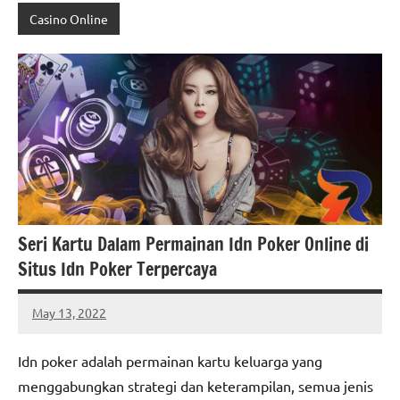
Casino Online
Seri Kartu Dalam Permainan Idn Poker Online di
Situs Idn Poker Terpercaya
May 13, 2022
okulele
No
comments
Idn poker adalah permainan kartu keluarga yang
menggabungkan strategi dan keterampilan, semua jenis