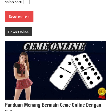
salah satu […]
Read more
Poker Online
Panduan Menang Bermain Ceme Online Dengan